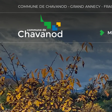
Passer
COMMUNE DE CHAVANOD • GRAND ANNECY • FRA
au
contenu
M