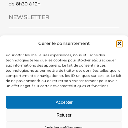
de 8h30 à 12h
NEWSLETTER
Gérer le consentement
Pour offrir les meilleures expériences, nous utilisons des
technologies telles que les cookies pour stocker et/ou accéder
aux informations des appareils. Le fait de consentir à ces
technologies nous permettra de traiter des données telles que le
comportement de navigation ou les ID uniques sur ce site. Le fait
de ne pas consentir ou de retirer son consentement peut avoir
un effet négatif sur certaines caractéristiques et fonctions.
En m'inscrivant à la newsletter, j'autorise la Mairie de Chavanod
à collecter mes données personnelles pour recevoir sa newsletter.
Accepter
Vous pourrez vous désabonner à tout moment. Pour plus
d’information, consultez les
informations légales
.
Refuser
Voir les préférences