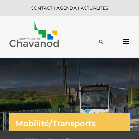
Passer
CONTACT
I
AGENDA
I
ACTUALITÉS
au
contenu
Navi
à
MA COMMUNE
basc
MES DÉMARCHES
VIE QUOTIDIENNE
Mobilité/Transports