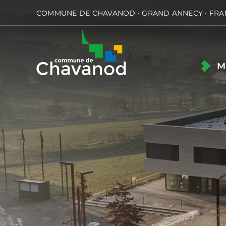
Passer
COMMUNE DE CHAVANOD • GRAND ANNECY • FRA
au
contenu
M