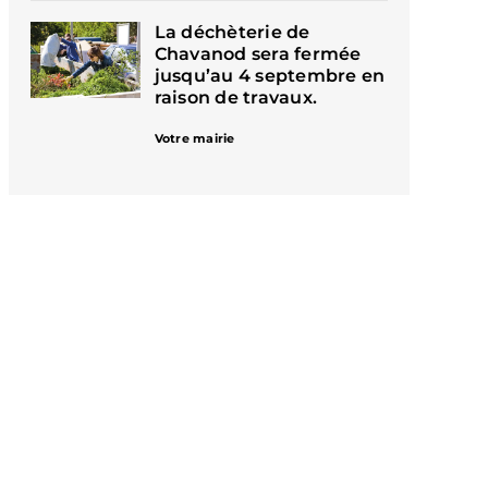
La déchèterie de
Chavanod sera fermée
jusqu’au 4 septembre en
raison de travaux.
Votre mairie