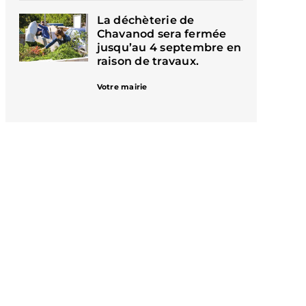
La déchèterie de
Chavanod sera fermée
jusqu’au 4 septembre en
raison de travaux.
Votre mairie