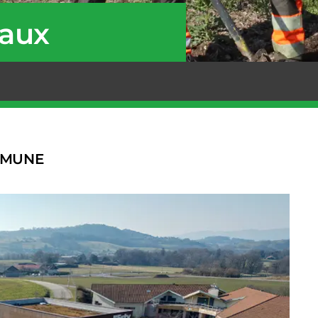
paux
MMUNE