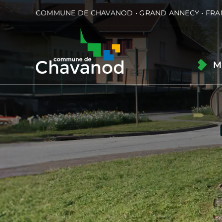
Passer
COMMUNE DE CHAVANOD • GRAND ANNECY • FRA
au
contenu
M