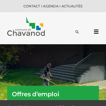
Passer
CONTACT
I
AGENDA
I
ACTUALITÉS
au
contenu
Navi
à
MA COMMUNE
basc
MES DÉMARCHES
VIE QUOTIDIENNE
Offres d’emploi