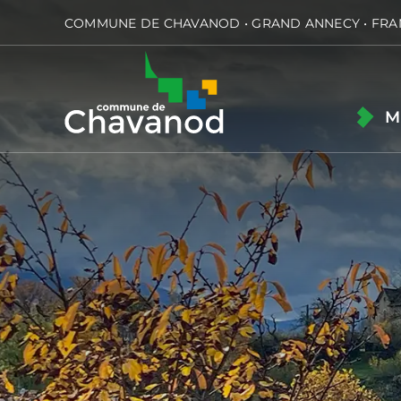
Passer
COMMUNE DE CHAVANOD • GRAND ANNECY • FRA
au
contenu
M