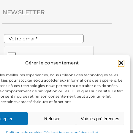
NEWSLETTER
Gérer le consentement
 les meilleures expériences, nous utilisons des technologies telles
okies pour stocker et/ou accéder aux informations des appareils. Le
nsentir à ces technologies nous permettra de traiter des données
En m'inscrivant à la newsletter, j'autorise la Mairie de
le comportement de navigation ou les ID uniques sur ce site. Le fait
consentir ou de retirer son consentement peut avoir un effet
Chavanod à collecter mes données personnelles pour recevoir
 certaines caractéristiques et fonctions.
sa newsletter. Vous pourrez vous désabonner à tout moment.
Pour plus d’information, consultez les
informations légales
.
cepter
Refuser
Voir les préférences
Politique de cookies
Déclaration de confidentialité