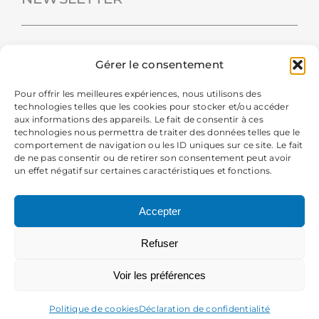
Gérer le consentement
Pour offrir les meilleures expériences, nous utilisons des
technologies telles que les cookies pour stocker et/ou accéder
aux informations des appareils. Le fait de consentir à ces
technologies nous permettra de traiter des données telles que le
comportement de navigation ou les ID uniques sur ce site. Le fait
de ne pas consentir ou de retirer son consentement peut avoir
un effet négatif sur certaines caractéristiques et fonctions.
En m'inscrivant à la newsletter, j'autorise la Mairie de Chavanod
à collecter mes données personnelles pour recevoir sa newsletter.
Accepter
Vous pourrez vous désabonner à tout moment. Pour plus
d’information, consultez les
informations légales
.
Refuser
Voir les préférences
Mentions légales et données personnelles
I
Plan de site
I
Politique de cookies
Déclaration de confidentialité
Création & Développement