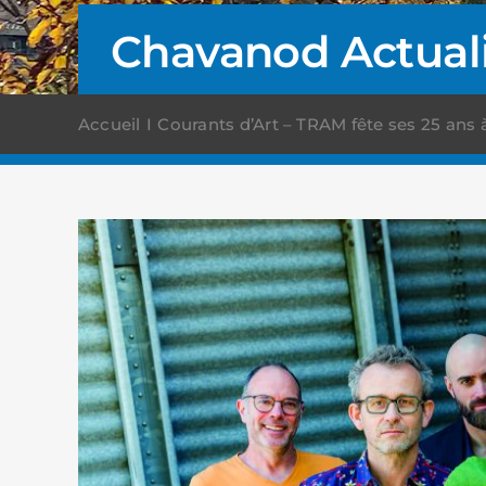
Chavanod Actual
Accueil
Courants d’Art – TRAM fête ses 25 ans 