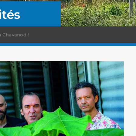
ités
à Chavanod !