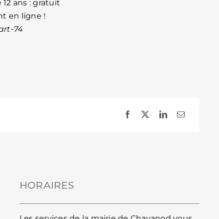
 12 ans : gratuit
t en ligne !
art-74
HORAIRES
Les services de la mairie de Chavanod vous