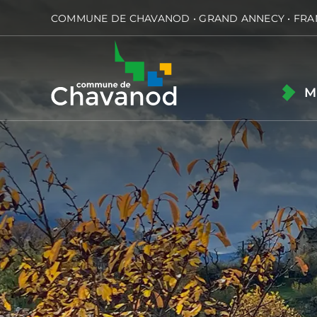
Passer
COMMUNE DE CHAVANOD • GRAND ANNECY • FRA
au
contenu
M