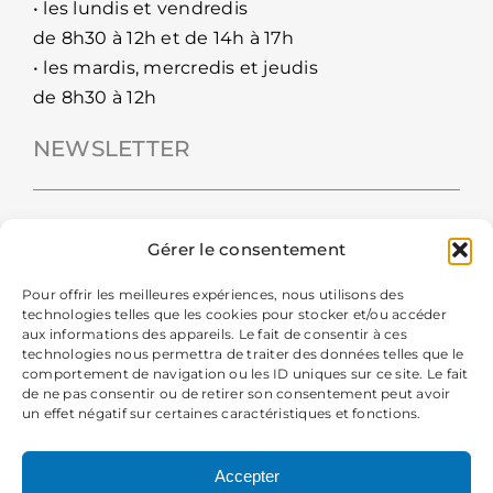
• les lundis et vendredis
de 8h30 à 12h et de 14h à 17h
• les mardis, mercredis et jeudis
de 8h30 à 12h
NEWSLETTER
Gérer le consentement
Pour offrir les meilleures expériences, nous utilisons des
technologies telles que les cookies pour stocker et/ou accéder
aux informations des appareils. Le fait de consentir à ces
technologies nous permettra de traiter des données telles que le
comportement de navigation ou les ID uniques sur ce site. Le fait
de ne pas consentir ou de retirer son consentement peut avoir
un effet négatif sur certaines caractéristiques et fonctions.
En m'inscrivant à la newsletter, j'autorise la Mairie de Chavanod
à collecter mes données personnelles pour recevoir sa newsletter.
Accepter
Vous pourrez vous désabonner à tout moment. Pour plus