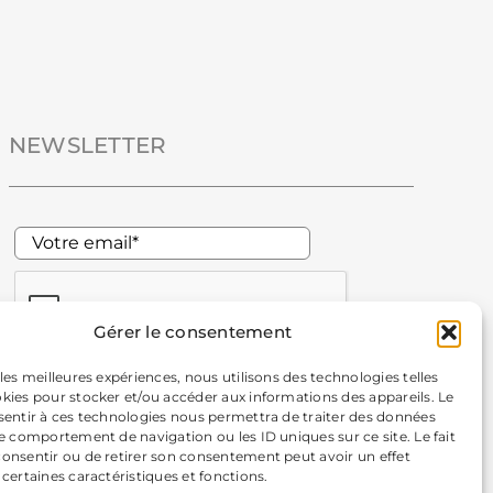
NEWSLETTER
Gérer le consentement
 les meilleures expériences, nous utilisons des technologies telles
okies pour stocker et/ou accéder aux informations des appareils. Le
nsentir à ces technologies nous permettra de traiter des données
En m'inscrivant à la newsletter, j'autorise la Mairie de
le comportement de navigation ou les ID uniques sur ce site. Le fait
consentir ou de retirer son consentement peut avoir un effet
Chavanod à collecter mes données personnelles pour recevoir
 certaines caractéristiques et fonctions.
sa newsletter. Vous pourrez vous désabonner à tout moment.