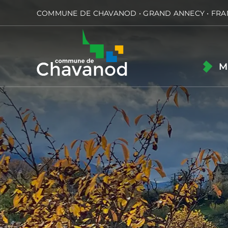
Passer
COMMUNE DE CHAVANOD • GRAND ANNECY • FRA
au
contenu
M