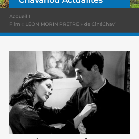
Accueil
Film « LÉON MORIN PRÊTRE » de CinéChav’