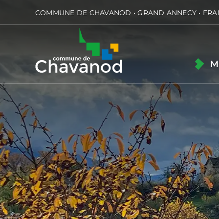
Passer
COMMUNE DE CHAVANOD • GRAND ANNECY • FRA
au
contenu
M