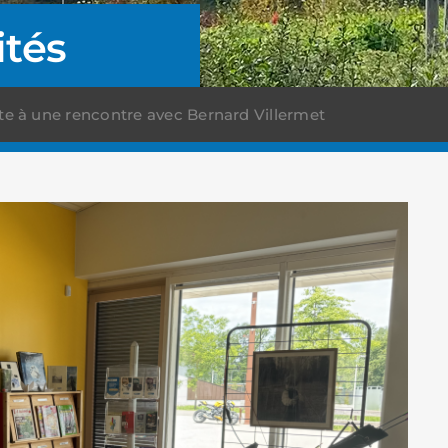
ités
te à une rencontre avec Bernard Villermet