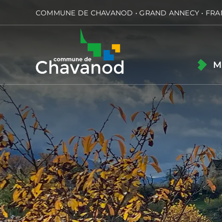
Passer
COMMUNE DE CHAVANOD • GRAND ANNECY • FRA
au
contenu
M